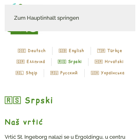
Zum Hauptinhalt springen
🇩🇪 Deutsch
🇬🇧 English
🇹🇷 Türkçe
🇬🇷 Ελληνικά
🇷🇸 Srpski
🇭🇷 Hrvatski
🇦🇱 Shqip
🇷🇺 Русский
🇺🇦 Українська
🇷🇸 Srpski
Naš vrtić
Vrtić St. Ingeborg nalazi se u Ergoldingu, u centru