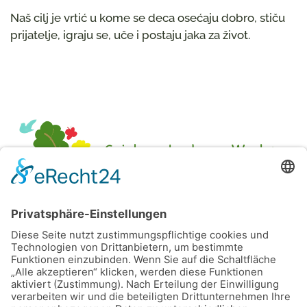
Naš cilj je vrtić u kome se deca osećaju dobro, stiču
prijatelje, igraju se, uče i postaju jaka za život.
Rechtliches
Leichte Sprache
FAQ - H
äufig gestellte Fragen