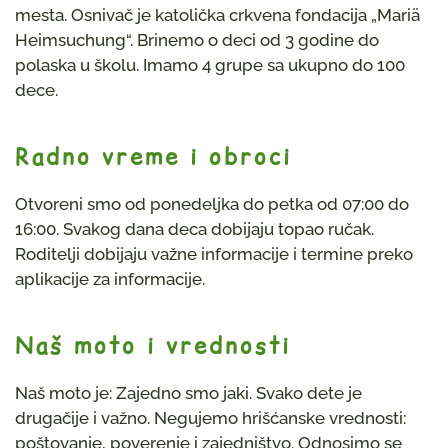
mesta. Osnivač je katolička crkvena fondacija „Mariä
Heimsuchung“. Brinemo o deci od 3 godine do
polaska u školu. Imamo 4 grupe sa ukupno do 100
dece.
Radno vreme i obroci
Otvoreni smo od ponedeljka do petka od 07:00 do
16:00. Svakog dana deca dobijaju topao ručak.
Roditelji dobijaju važne informacije i termine preko
aplikacije za informacije.
Naš moto i vrednosti
Naš moto je: Zajedno smo jaki. Svako dete je
drugačije i važno. Negujemo hrišćanske vrednosti:
poštovanje, poverenje i zajedništvo. Odnosimo se