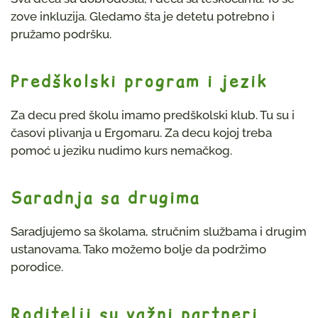
zove inkluzija. Gledamo šta je detetu potrebno i
pružamo podršku.
Predškolski program i jezik
Za decu pred školu imamo predškolski klub. Tu su i
časovi plivanja u Ergomaru. Za decu kojoj treba
pomoć u jeziku nudimo kurs nemačkog.
Saradnja sa drugima
Saradjujemo sa školama, stručnim službama i drugim
ustanovama. Tako možemo bolje da podržimo
porodice.
Roditelji su važni partneri