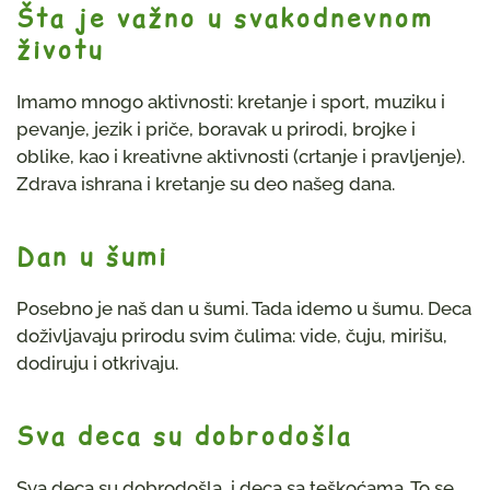
Šta je važno u svakodnevnom
životu
Imamo mnogo aktivnosti: kretanje i sport, muziku i
pevanje, jezik i priče, boravak u prirodi, brojke i
oblike, kao i kreativne aktivnosti (crtanje i pravljenje).
Zdrava ishrana i kretanje su deo našeg dana.
Dan u šumi
Posebno je naš dan u šumi. Tada idemo u šumu. Deca
doživljavaju prirodu svim čulima: vide, čuju, mirišu,
dodiruju i otkrivaju.
Sva deca su dobrodošla
Sva deca su dobrodošla, i deca sa teškoćama. To se