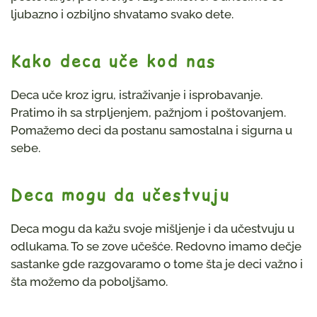
ljubazno i ozbiljno shvatamo svako dete.
Kako deca uče kod nas
Deca uče kroz igru, istraživanje i isprobavanje.
Pratimo ih sa strpljenjem, pažnjom i poštovanjem.
Pomažemo deci da postanu samostalna i sigurna u
sebe.
Deca mogu da učestvuju
Deca mogu da kažu svoje mišljenje i da učestvuju u
odlukama. To se zove učešće. Redovno imamo dečje
sastanke gde razgovaramo o tome šta je deci važno i
šta možemo da poboljšamo.