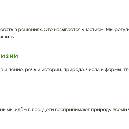
вовать в решениях. Это называется участием. Мы регу
чшить.
жизни
ка и пение, речь и истории, природа, числа и формы, т
нь мы идём в лес. Дети воспринимают природу всеми ч