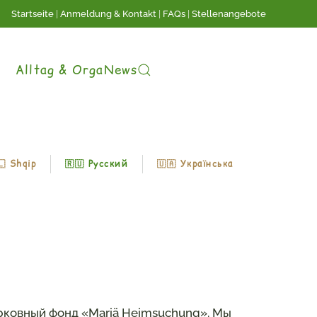
Startseite
|
Anmeldung & Kontakt
|
FAQs
|
Stellenangebote
Alltag & Orga
News
🇱 Shqip
🇷🇺 Русский
🇺🇦 Українська
церковный фонд «Mariä Heimsuchung». Мы