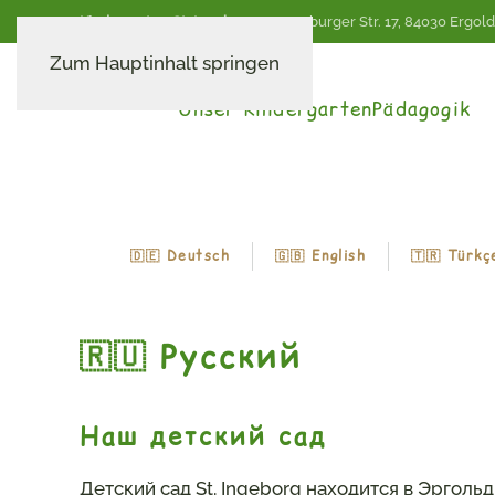
Kindergarten St. Ingeborg,
Rottenburger Str. 17, 84030 Ergoldi
Zum Hauptinhalt springen
Unser Kindergarten
Pädagogik
🇩🇪 Deutsch
🇬🇧 English
🇹🇷 Türkç
🇷🇺 Русский
Наш детский сад
Детский сад St. Ingeborg находится в Эргол