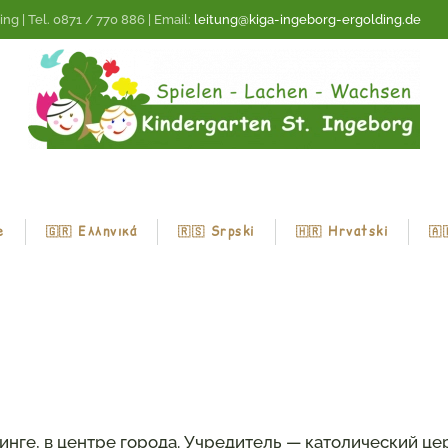
ng | Tel. 0871 / 770 886 | Email:
leitung@kiga-ingeborg-ergolding.de
e
🇬🇷 Ελληνικά
🇷🇸 Srpski
🇭🇷 Hrvatski
🇦
ьдинге, в центре города. Учредитель — католический 